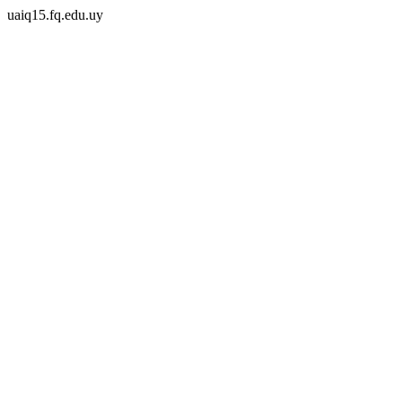
uaiq15.fq.edu.uy